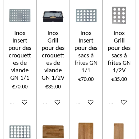
Inox
Inox
Inox
Inox
Insert
Grill
Insert
Grill
pour des
pour des
pour des
pour des
croquett
croquett
sacs à
sacs à
es de
es de
frites GN
frites GN
viande
viande
1/1
1/2V
GN 1/1
GN 1/2V
€70.00
€35.00
€70.00
€35.00
Add to cart
Add to cart
Add to cart
Add to cart