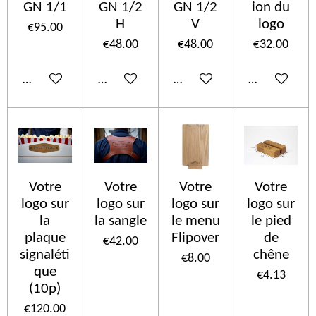
GN 1/1
GN 1/2
GN 1/2
ion du
H
V
logo
€95.00
€48.00
€48.00
€32.00
Add to cart
Add to cart
Add to cart
Add to cart
Votre
Votre
Votre
Votre
logo sur
logo sur
logo sur
logo sur
la
la sangle
le menu
le pied
plaque
Flipover
de
€42.00
signaléti
chêne
€8.00
que
€4.13
(10p)
€120.00