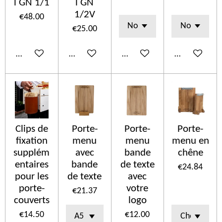
l GN 1/1
l GN
1/2V
€48.00
€25.00
Add to cart
Add to cart
See details
Add to cart
Clips de
Porte-
Porte-
Porte-
fixation
menu
menu
menu en
supplém
avec
bande
chêne
entaires
bande
de texte
€24.84
pour les
de texte
avec
porte-
votre
€21.37
couverts
logo
€14.50
€12.00