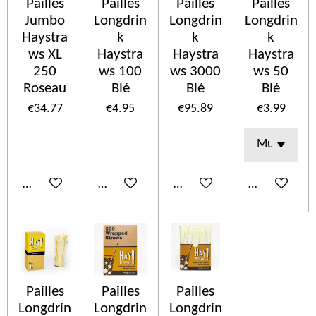
Pailles
Pailles
Pailles
Pailles
Jumbo
Longdrin
Longdrin
Longdrin
Haystra
k
k
k
ws XL
Haystra
Haystra
Haystra
250
ws 100
ws 3000
ws 50
Roseau
Blé
Blé
Blé
€34.77
€4.95
€95.89
€3.99
Add to cart
Add to cart
Add to cart
Add to cart
Pailles
Pailles
Pailles
Longdrin
Longdrin
Longdrin