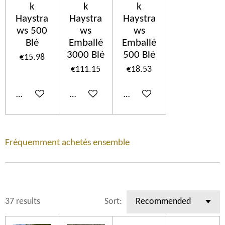
k
k
k
Haystra
Haystra
Haystra
ws 500
ws
ws
Blé
Emballé
Emballé
3000 Blé
500 Blé
€15.98
€111.15
€18.53
Add to cart
Add to cart
Add to cart
Fréquemment achetés ensemble
37 results
Sort: