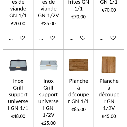
es de
es de
frites GN
GN 1/1
viande
viande
1/1
€70.00
GN 1/1
GN 1/2V
€70.00
€70.00
€35.00
Add to cart
Add to cart
Add to cart
Add to cart
Inox
Inox
Planche
Planche
Grill
Grill
à
à
support
support
découpe
découpe
universe
universe
r GN 1/1
r GN
l GN 1/1
l GN
1/2V
€85.00
1/2V
€48.00
€45.00
€25.00