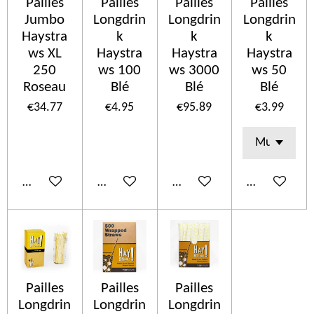
Pailles
Pailles
Pailles
Pailles
Jumbo
Longdrin
Longdrin
Longdrin
Haystra
k
k
k
ws XL
Haystra
Haystra
Haystra
250
ws 100
ws 3000
ws 50
Roseau
Blé
Blé
Blé
€34.77
€4.95
€95.89
€3.99
Add to cart
Add to cart
Add to cart
Add to cart
Pailles
Pailles
Pailles
Longdrin
Longdrin
Longdrin