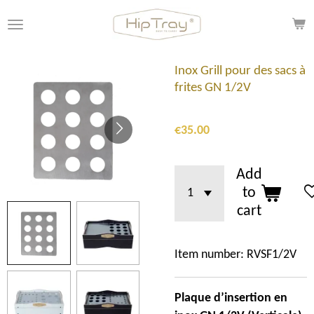
Skip
to
main
content
Inox Grill pour des sacs à
frites GN 1/2V
€35.00
Add
to
cart
Item number:
RVSF1/2V
Plaque d’insertion en