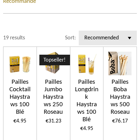
Recommandé
19 results
Sort:
Topseller!
Pailles
Pailles
Pailles
Pailles
Cocktail
Jumbo
Longdrin
Boba
Haystra
Haystra
k
Haystra
ws 100
ws 250
Haystra
ws 500
Blé
Roseau
ws 100
Roseau
Blé
€4.95
€31.23
€76.17
€4.95