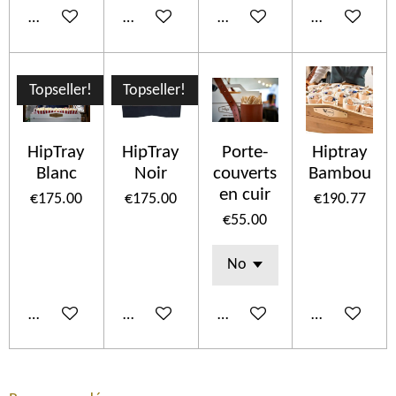
Add to cart
Add to cart
Add to cart
Add to cart
Topseller!
Topseller!
HipTray
HipTray
Porte-
Hiptray
Blanc
Noir
couverts
Bambou
en cuir
€175.00
€175.00
€190.77
€55.00
Add to cart
Add to cart
See details
Add to cart