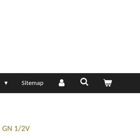
e
Sitemap
r GN 1/2V