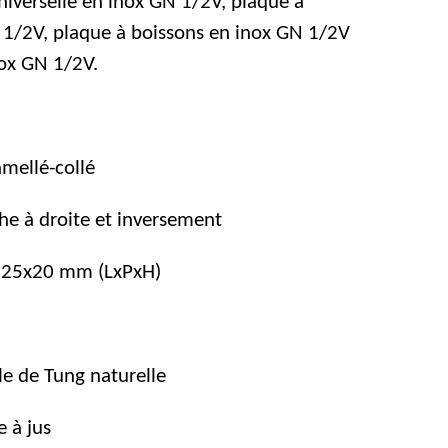
niverselle en inox GN 1/2V, plaque à
N 1/2V, plaque à boissons en inox GN 1/2V
nox GN 1/2V.
mellé-collé
he à droite et inversement
325x20 mm (LxPxH)
le de Tung naturelle
e à jus