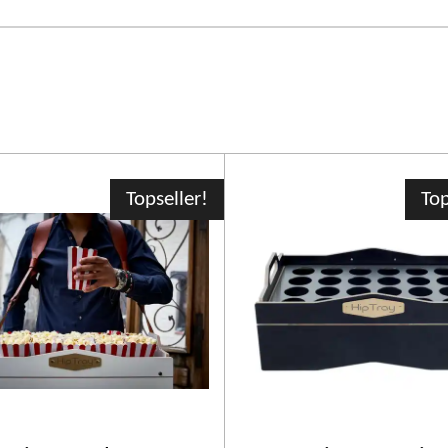
Topseller!
Top