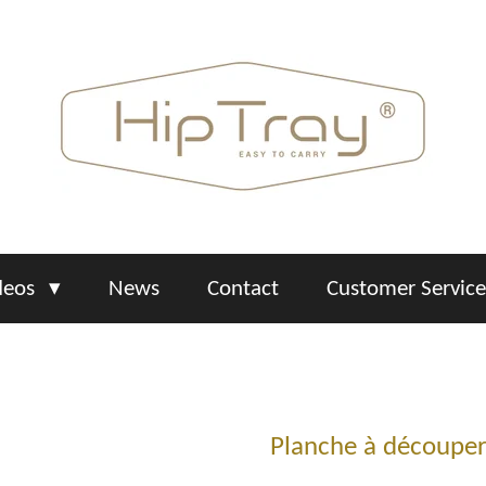
deos
News
Contact
Customer Servic
Planche à découpe