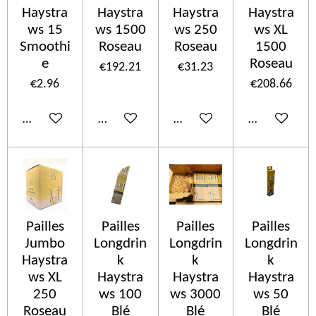
Haystra
Haystra
Haystra
Haystra
ws 15
ws 1500
ws 250
ws XL
Smoothi
Roseau
Roseau
1500
e
Roseau
€192.21
€31.23
€2.96
€208.66
Add to cart
Add to cart
Add to cart
Add to cart
Pailles
Pailles
Pailles
Pailles
Jumbo
Longdrin
Longdrin
Longdrin
Haystra
k
k
k
ws XL
Haystra
Haystra
Haystra
250
ws 100
ws 3000
ws 50
Roseau
Blé
Blé
Blé