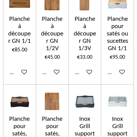
Planche
Planche
Planche
Planche
à
à
à
pour
découpe
découpe
découpe
satés ou
r GN 1/1
r GN
r GN
sucettes
1/2V
1/3V
GN 1/1
€85.00
€45.00
€33.00
€95.00
Add to cart
Add to cart
Add to cart
Add to cart
Planche
Planche
Inox
Inox
pour
pour
Grill
Grill
satés,
satés,
support
support