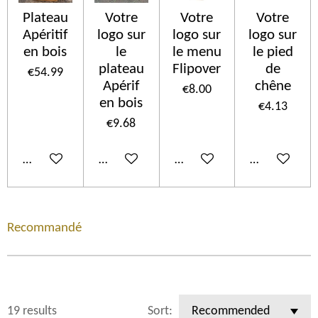
Plateau
Votre
Votre
Votre
Apéritif
logo sur
logo sur
logo sur
en bois
le
le menu
le pied
plateau
Flipover
de
€54.99
Apérif
chêne
€8.00
en bois
€4.13
€9.68
Add to cart
Add to cart
Add to cart
Add to cart
Recommandé
19 results
Sort: