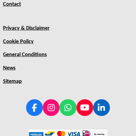
Contact
Privacy & Disclaimer
Cookie Policy
General Conditions
News
Sitemap
F
I
W
Y
L
a
n
h
o
i
c
s
a
u
n
e
t
t
T
k