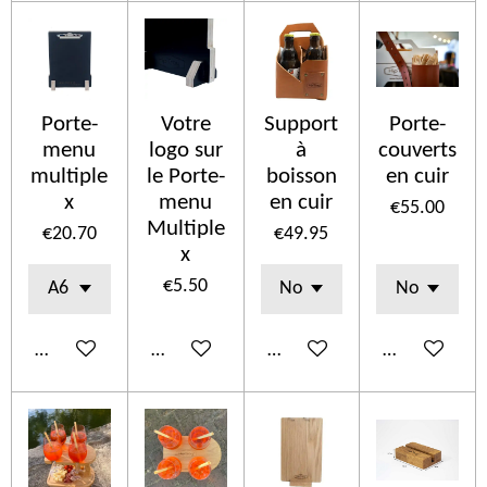
Porte-
Votre
Support
Porte-
menu
logo sur
à
couverts
multiple
le Porte-
boisson
en cuir
x
menu
en cuir
€55.00
Multiple
€20.70
€49.95
x
€5.50
Add to cart
Add to cart
Add to cart
See details