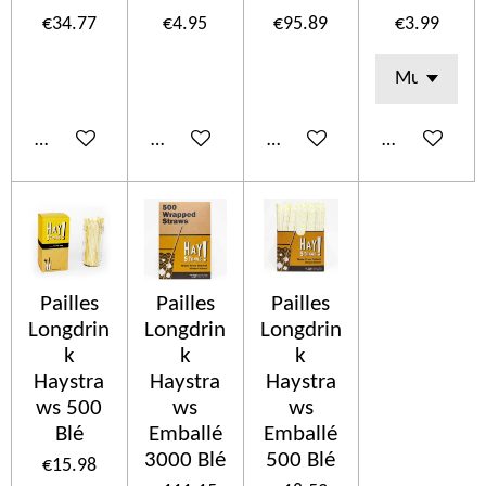
€34.77
€4.95
€95.89
€3.99
Add to cart
Add to cart
Add to cart
Add to cart
Pailles
Pailles
Pailles
Longdrin
Longdrin
Longdrin
k
k
k
Haystra
Haystra
Haystra
ws 500
ws
ws
Blé
Emballé
Emballé
3000 Blé
500 Blé
€15.98