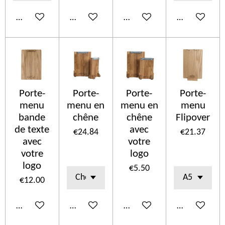
Add to cart
Add to cart
Add to cart
Add to cart
Porte-
Porte-
Porte-
Porte-
menu
menu en
menu en
menu
bande
chêne
chêne
Flipover
de texte
avec
€24.84
€21.37
avec
votre
votre
logo
logo
€5.50
€12.00
Add to cart
Add to cart
Add to cart
Add to cart