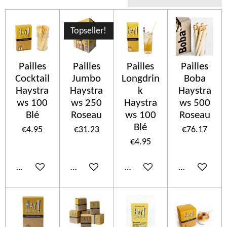
Topseller!
Pailles
Pailles
Pailles
Pailles
Cocktail
Jumbo
Longdrin
Boba
Haystra
Haystra
k
Haystra
ws 100
ws 250
Haystra
ws 500
Blé
Roseau
ws 100
Roseau
Blé
€4.95
€31.23
€76.17
€4.95
Add to cart
Add to cart
Add to cart
Add to cart