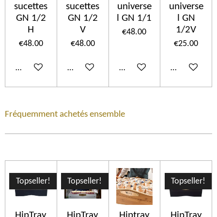
sucettes
sucettes
universe
universe
GN 1/2
GN 1/2
l GN 1/1
l GN
H
V
1/2V
€48.00
€48.00
€48.00
€25.00
Add to cart
Add to cart
Add to cart
Add to cart
Fréquemment achetés ensemble
Topseller!
Topseller!
Topseller!
HipTray
HipTray
Hiptray
HipTray