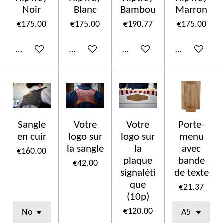
Noir
Blanc
Bambou
Marron
€175.00
€175.00
€190.77
€175.00
Add to cart
Add to cart
Add to cart
Add to cart
Sangle
Votre
Votre
Porte-
en cuir
logo sur
logo sur
menu
la sangle
la
avec
€160.00
plaque
bande
€42.00
signaléti
de texte
que
€21.37
(10p)
€120.00