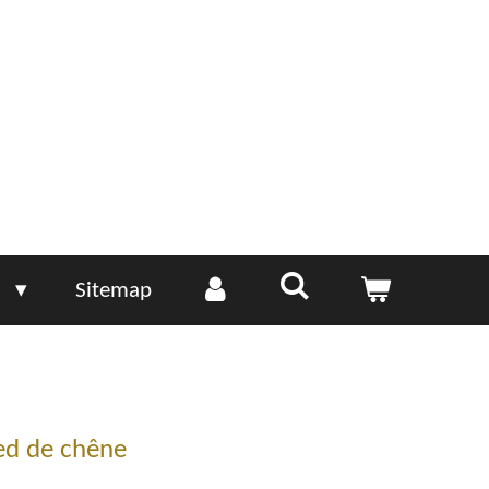
e
Sitemap
ied de chêne