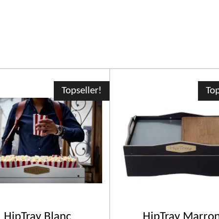
Topseller!
Top
HipTray Blanc
HipTray Marro