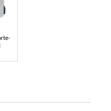
orte-
x