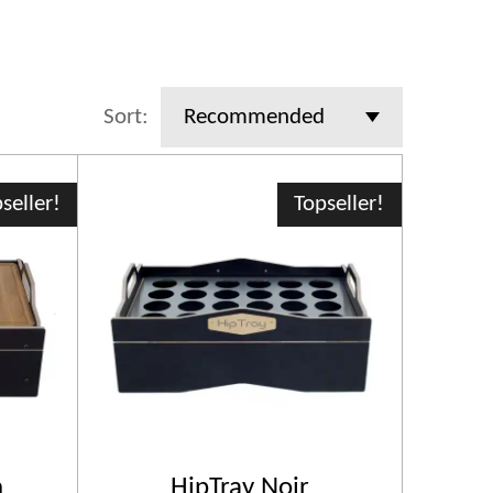
Sort:
seller!
Topseller!
n
HipTray Noir