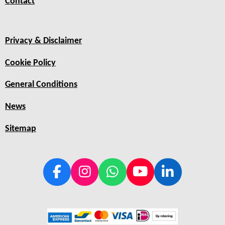
Contact
Privacy & Disclaimer
Cookie Policy
General Conditions
News
Sitemap
F
I
W
Y
L
a
n
h
o
i
c
s
a
u
n
e
t
t
T
k