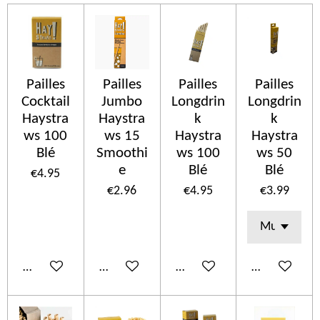
Pailles
Pailles
Pailles
Pailles
Cocktail
Jumbo
Longdrin
Longdrin
Haystra
Haystra
k
k
ws 100
ws 15
Haystra
Haystra
Blé
Smoothi
ws 100
ws 50
e
Blé
Blé
€4.95
€2.96
€4.95
€3.99
Add to cart
Add to cart
Add to cart
Add to cart