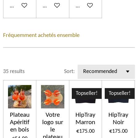
Add to cart
Add to cart
Add to cart
Fréquemment achetés ensemble
35 results
Sort:
Topseller!
Topseller!
Plateau
Votre
HipTray
HipTray
Apéritif
logo sur
Marron
Noir
en bois
le
€175.00
€175.00
plateau