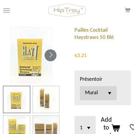
Skip
to
main
content
Pailles Cocktail
Haystraws 50 Blé
€3.21
Présentoir
Add
to