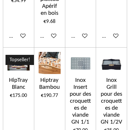
€54.99
Apérif
en bois
€9.68
Add to cart
Add to cart
Add to cart
Add to cart
Topseller!
HipTray
Hiptray
Inox
Inox
Blanc
Bambou
Insert
Grill
pour des
pour des
€175.00
€190.77
croquett
croquett
es de
es de
viande
viande
GN 1/1
GN 1/2V