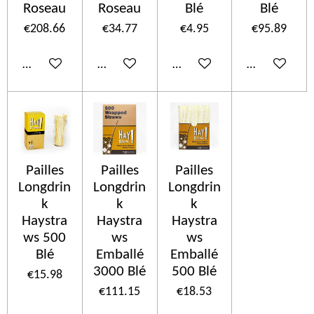
Roseau
Roseau
Blé
Blé
€208.66
€34.77
€4.95
€95.89
Add to cart
Add to cart
Add to cart
Add to cart
Pailles
Pailles
Pailles
Longdrin
Longdrin
Longdrin
k
k
k
Haystra
Haystra
Haystra
ws 500
ws
ws
Blé
Emballé
Emballé
3000 Blé
500 Blé
€15.98
€111.15
€18.53