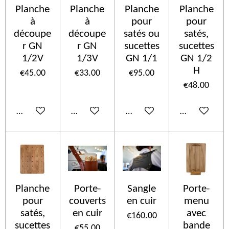
Planche
Planche
Planche
Planche
à
à
pour
pour
découpe
découpe
satés ou
satés,
r GN
r GN
sucettes
sucettes
1/2V
1/3V
GN 1/1
GN 1/2
H
€45.00
€33.00
€95.00
€48.00
Add to cart
Add to cart
Add to cart
Add to cart
Planche
Porte-
Sangle
Porte-
pour
couverts
en cuir
menu
satés,
en cuir
avec
€160.00
sucettes
bande
€55.00