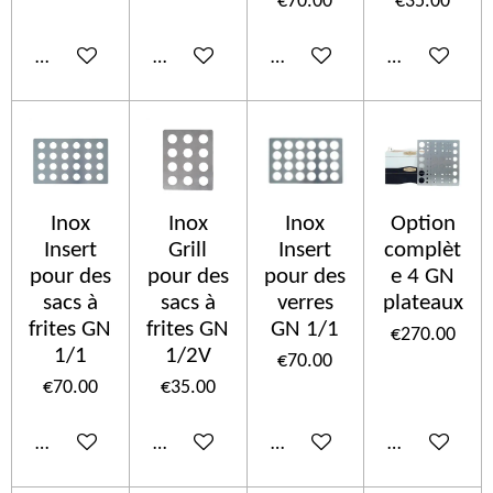
€70.00
€35.00
Add to cart
Add to cart
Add to cart
Add to cart
Inox
Inox
Inox
Option
Insert
Grill
Insert
complèt
pour des
pour des
pour des
e 4 GN
sacs à
sacs à
verres
plateaux
frites GN
frites GN
GN 1/1
€270.00
1/1
1/2V
€70.00
€70.00
€35.00
Add to cart
Add to cart
Add to cart
Add to cart