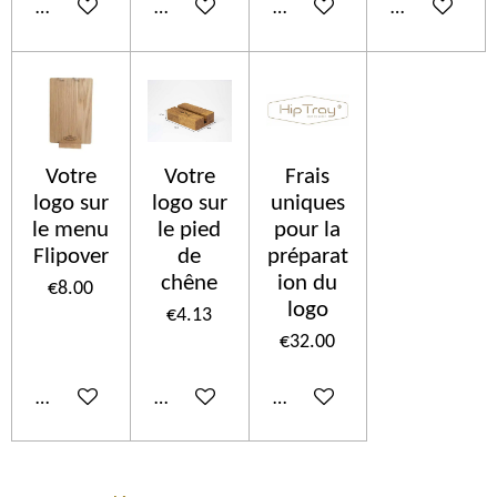
Add to cart
Add to cart
Add to cart
Add to cart
Votre
Votre
Frais
logo sur
logo sur
uniques
le menu
le pied
pour la
Flipover
de
préparat
chêne
ion du
€8.00
logo
€4.13
€32.00
Add to cart
Add to cart
Add to cart