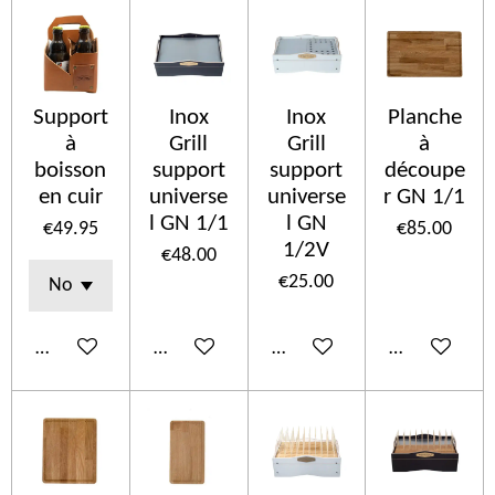
Support
Inox
Inox
Planche
à
Grill
Grill
à
boisson
support
support
découpe
en cuir
universe
universe
r GN 1/1
l GN 1/1
l GN
€49.95
€85.00
1/2V
€48.00
€25.00
Add to cart
Add to cart
Add to cart
Add to cart