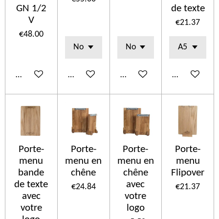
GN 1/2
de texte
V
€21.37
€48.00
Add to cart
See details
Add to cart
Add to cart
Porte-
Porte-
Porte-
Porte-
menu
menu en
menu en
menu
bande
chêne
chêne
Flipover
de texte
avec
€24.84
€21.37
avec
votre
votre
logo