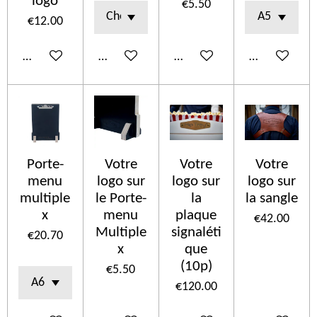
logo
€5.50
€12.00
Add to cart
Add to cart
Add to cart
Add to cart
Porte-
Votre
Votre
Votre
menu
logo sur
logo sur
logo sur
multiple
le Porte-
la
la sangle
x
menu
plaque
€42.00
Multiple
signaléti
€20.70
x
que
(10p)
€5.50
€120.00