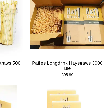
straws 500
Pailles Longdrink Haystraws 3000
Blé
€95.89