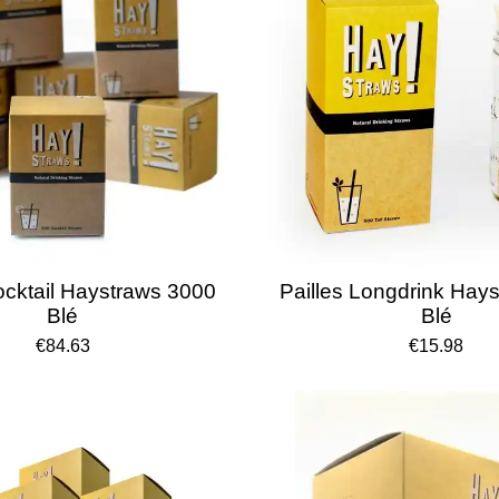
ocktail Haystraws 3000
Pailles Longdrink Hay
Blé
Blé
€84.63
€15.98