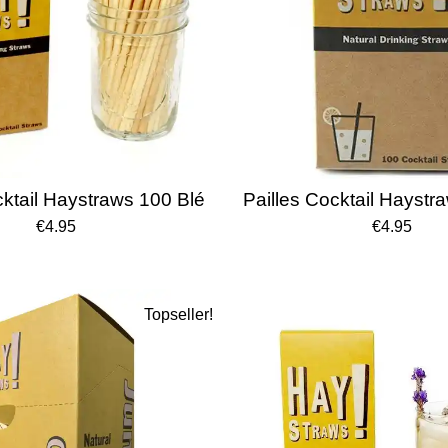
cktail Haystraws 100 Blé
Pailles Cocktail Haystr
€4.95
€4.95
Topseller!