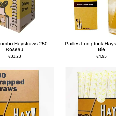
 Jumbo Haystraws 250
Pailles Longdrink Hay
Roseau
Blé
€31.23
€4.95