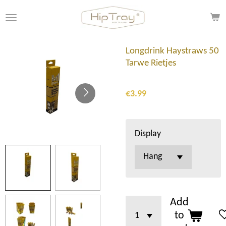
Skip
to
main
content
Longdrink Haystraws 50
Tarwe Rietjes
€3.99
Display
Add
to