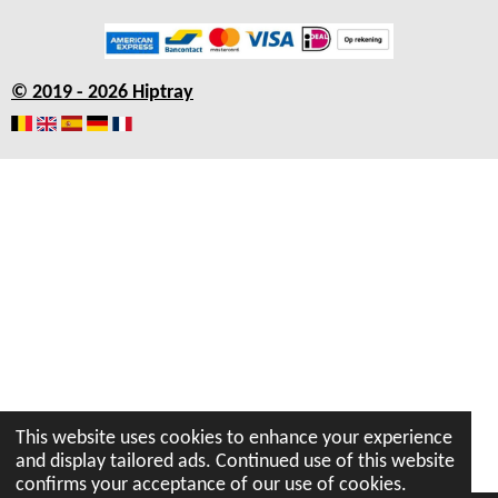
c
s
a
u
n
e
t
t
T
k
b
a
s
u
e
© 2019 - 2026 Hiptray
o
g
A
b
d
o
r
p
e
I
k
a
p
n
m
This website uses cookies to enhance your experience
and display tailored ads. Continued use of this website
confirms your acceptance of our use of cookies.