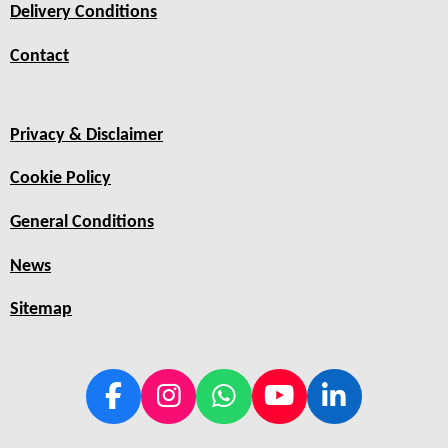
Delivery Conditions
Contact
Privacy & Disclaimer
Cookie Policy
General Conditions
News
Sitemap
F
I
W
Y
L
a
n
h
o
i