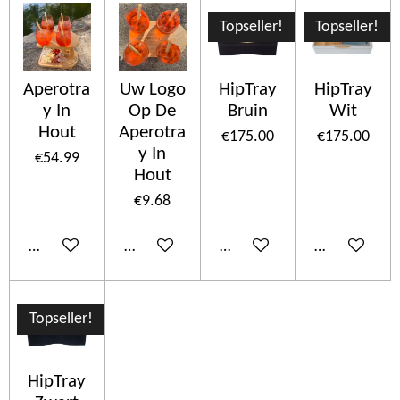
Topseller!
Topseller!
Aperotra
Uw Logo
HipTray
HipTray
y In
Op De
Bruin
Wit
Hout
Aperotra
€175.00
€175.00
y In
€54.99
Hout
€9.68
Add to cart
Add to cart
Add to cart
Add to cart
Topseller!
HipTray