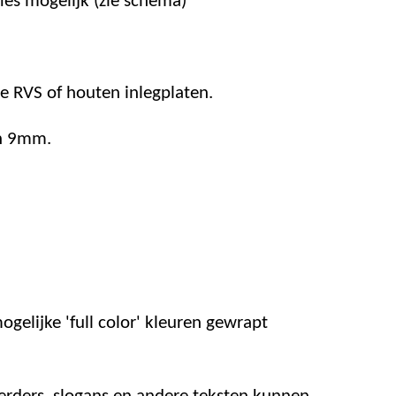
ies mogelijk (zie schema)
 RVS of houten inlegplaten.
an 9mm.
ogelijke 'full color' kleuren gewrapt