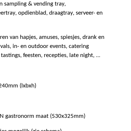
n sampling & vending tray,
eertray, opdienblad, draagtray, serveer- en
eren van hapjes, amuses, spiesjes, drank en
vals, in- en outdoor events, catering
tastings, feesten, recepties, late night, ...
240mm (lxbxh)
GN gastronorm maat (530x325mm)