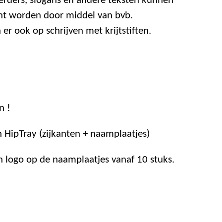
erders, slogans en andere teksten kunnen
ht worden door middel van bvb.
er ook op schrijven met krijtstiften.
n !
 HipTray (zijkanten + naamplaatjes)
n logo op de naamplaatjes vanaf 10 stuks.