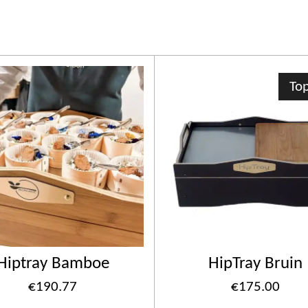
Top
Hiptray Bamboe
HipTray Bruin
€190.77
€175.00