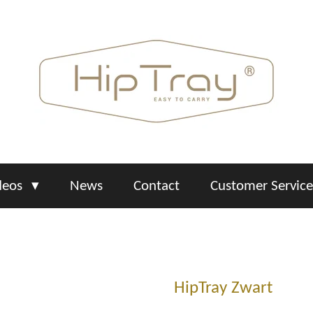
deos
News
Contact
Customer Servic
HipTray Zwart