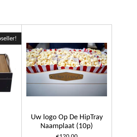
seller!
Uw logo Op De HipTray
Naamplaat (10p)
€120.00