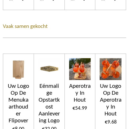
Vaak samen gekocht
Uw Logo
Eénmali
Aperotra
Uw Logo
Op De
ge
y In
Op De
Menuka
Opstartk
Hout
Aperotra
arthoud
ost
y In
€54.99
er
Aanlever
Hout
Flipover
ing Logo
€9.68