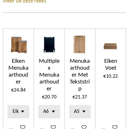
Meer uit deze reeks
Eiken
Multiple
Menuka
Eiken
Menuka
x
arthoud
Voet
arthoud
Menuka
er Met
€10.22
er
arthoud
Tekststri
er
p
€24.84
€20.70
€21.37
Add to cart
Add to cart
Add to cart
Add to cart