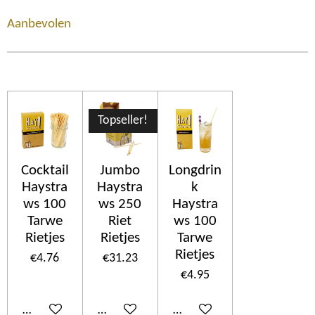
Aanbevolen
Topseller!
Cocktail
Jumbo
Longdrin
Haystra
Haystra
k
ws 100
ws 250
Haystra
Tarwe
Riet
ws 100
Rietjes
Rietjes
Tarwe
Rietjes
€4.76
€31.23
€4.95
Add to cart
Add to cart
Add to cart