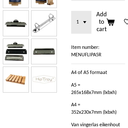
Add
to
cart
Item number:
MENUFLIPA5R
A4 of A5 formaat
A5 =
265x168x7mm
(lxbxh)
A4 =
352
x230x7mm
(lxbxh)
Van vingerlas eikenhout