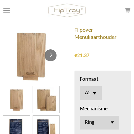
Skip
to
main
content
Flipover
Menukaarthouder
€21.37
Formaat
Mechanisme