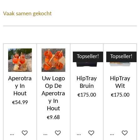
Vaak samen gekocht
Topseller!
Topseller!
Aperotra
Uw Logo
HipTray
HipTray
y In
Op De
Bruin
Wit
Hout
Aperotra
€175.00
€175.00
y In
€54.99
Hout
€9.68
Add to cart
Add to cart
Add to cart
Add to cart