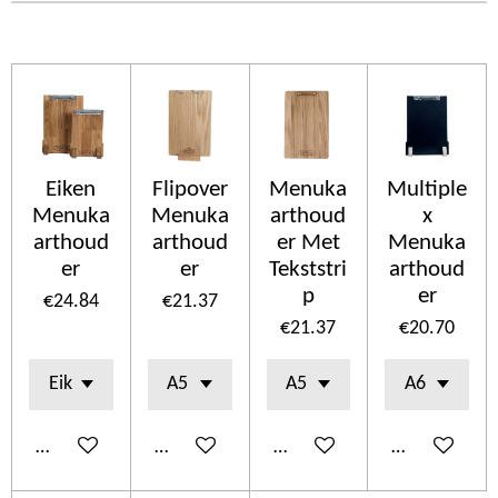
Eiken
Flipover
Menuka
Multiple
Menuka
Menuka
arthoud
x
arthoud
arthoud
er Met
Menuka
er
er
Tekststri
arthoud
p
er
€24.84
€21.37
€21.37
€20.70
Add to cart
Add to cart
Add to cart
Add to cart