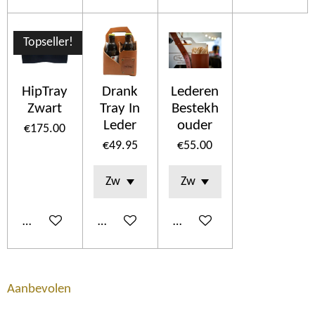
Topseller!
HipTray
Drank
Lederen
Zwart
Tray In
Bestekh
Leder
ouder
€175.00
€49.95
€55.00
Add to cart
Add to cart
See details
Aanbevolen