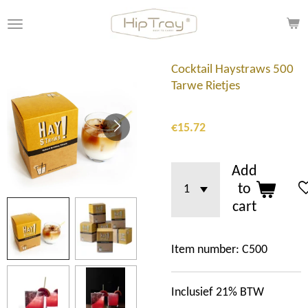
Skip
to
main
content
Cocktail Haystraws 500
Tarwe Rietjes
€15.72
Add
to
cart
Item number:
C500
Inclusief 21% BTW