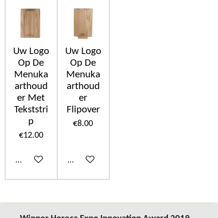
Uw Logo
Uw Logo
Op De
Op De
Menuka
Menuka
arthoud
arthoud
er Met
er
Tekststri
Flipover
p
€8.00
€12.00
Add to cart
Add to cart