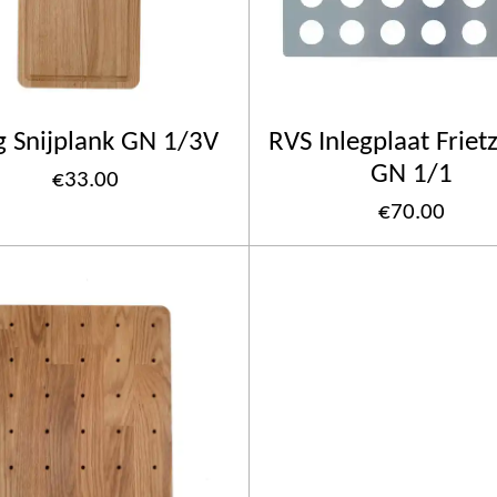
g Snijplank GN 1/3V
RVS Inlegplaat Friet
GN 1/1
€33.00
€70.00