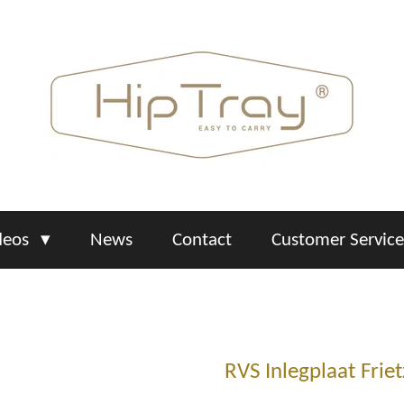
deos
News
Contact
Customer Servic
RVS Inlegplaat Frie