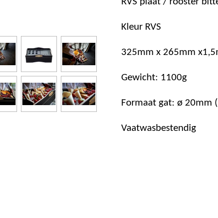
RVS plaat / rooster bit
Kleur RVS
325mm x 265mm x1,5m
Gewicht: 1100g
Formaat gat: ø 20mm (
Vaatwasbestendig