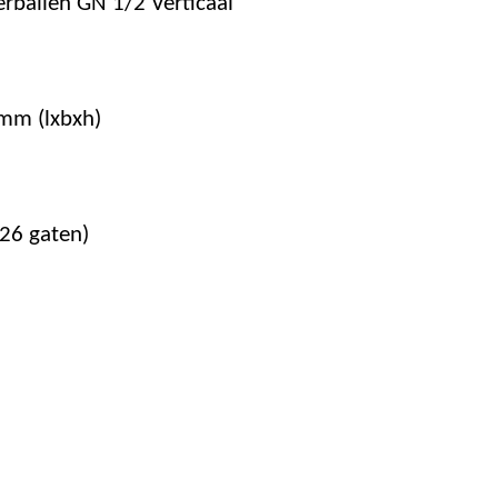
terballen GN 1/2 Verticaal
m (lxbxh)
26 gaten)