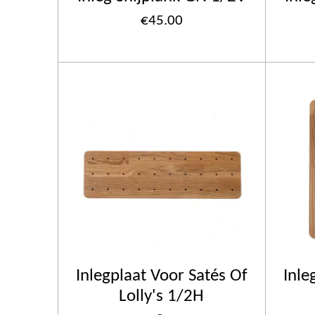
€45.00
Inlegplaat Voor Satés Of
Inle
Lolly's 1/2H