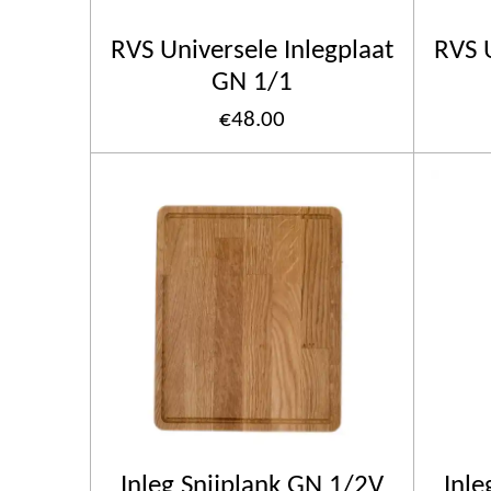
RVS Universele Inlegplaat
RVS U
GN 1/1
€48.00
Inleg Snijplank GN 1/2V
Inle