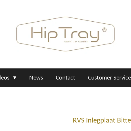
deos
News
Contact
Customer Servic
RVS Inlegplaat Bitt