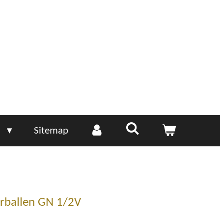
e
Sitemap
erballen GN 1/2V