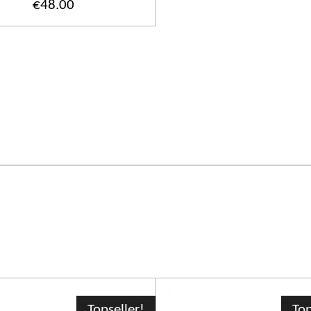
€48.00
Topseller!
Top