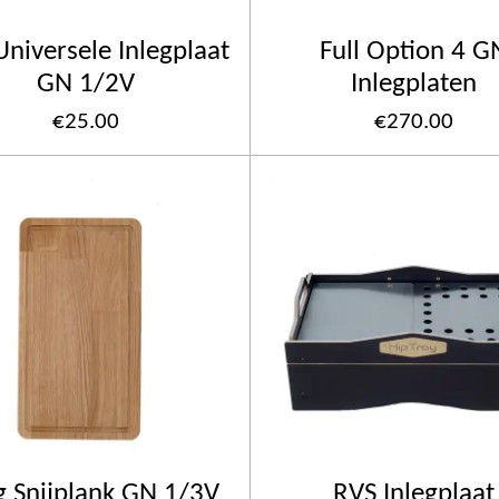
niversele Inlegplaat
Full Option 4 G
GN 1/2V
Inlegplaten
€25.00
€270.00
g Snijplank GN 1/3V
RVS Inlegplaat