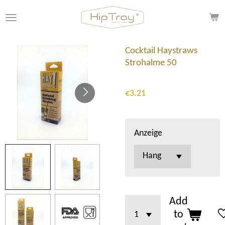
Skip
to
main
content
Cocktail Haystraws
Strohalme 50
€3.21
Anzeige
Add
to