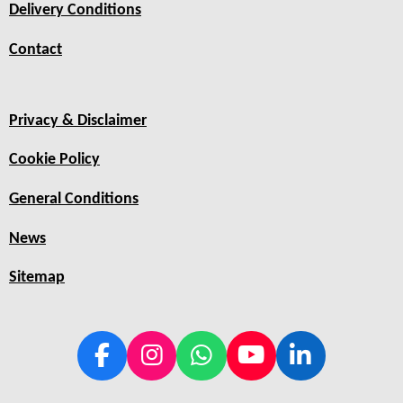
Delivery Conditions
Contact
Privacy & Disclaimer
Cookie Policy
General Conditions
News
Sitemap
F
I
W
Y
L
a
n
h
o
i