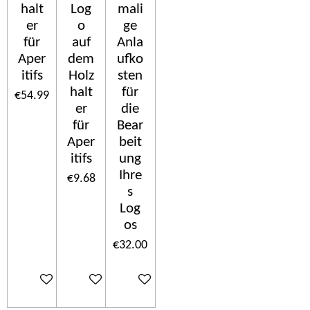
halt
Log
mali
er
o
ge
für
auf
Anla
Aper
dem
ufko
itifs
Holz
sten
halt
für
€54.99
er
die
für
Bear
Aper
beit
itifs
ung
Ihre
€9.68
s
Log
os
€32.00
Sold out
Add to cart
Add to cart