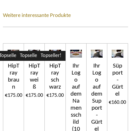
Weitere interessante Produkte
Topseller!
Topseller!
Topseller!
HipT
HipT
HipT
Ihr
Ihr
Süp
ray
ray
ray
Log
Log
port
brau
wei
sch
o
o
-
n
ß
warz
auf
auf
Gürt
dem
dem
el
€175.00
€175.00
€175.00
Na
Sup
€160.00
men
port
ssch
-
ild
Gürt
(10
el