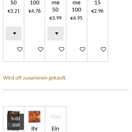
50
100
me
me
15
50
100
€3.21
€4.76
€2.96
€3.99
€4.95
Add to cart
Add to cart
Add to cart
Add to cart
Add to cart
Wird oft zusammen gekauft
Sold
out
Holz
Ihr
Ein