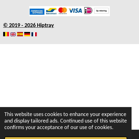
c
s
a
u
n
e
t
t
T
k
b
a
s
u
e
© 2019 - 2026 Hiptray
o
g
A
b
d
o
r
p
e
I
k
a
p
n
m
This website uses cookies to enhance your experience
and display tailored ads. Continued use of this website
confirms your acceptance of our use of cookies.