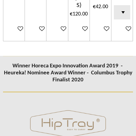
S)
€42.00
€120.00
Add to cart
Add to cart
Add to cart
Add to cart
Add to cart
Add to c
Winner Horeca Expo Innovation Award 2019 -
Heureka! Nominee Award Winner -
Columbus Trophy
Finalist 2020