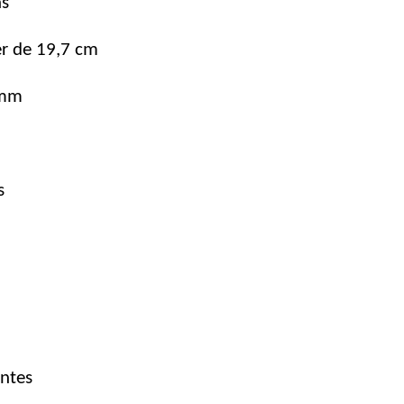
as
er de 19,7 cm
 mm
s
entes