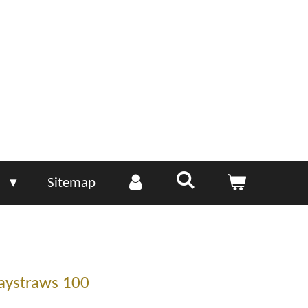
e
Sitemap
Haystraws 100