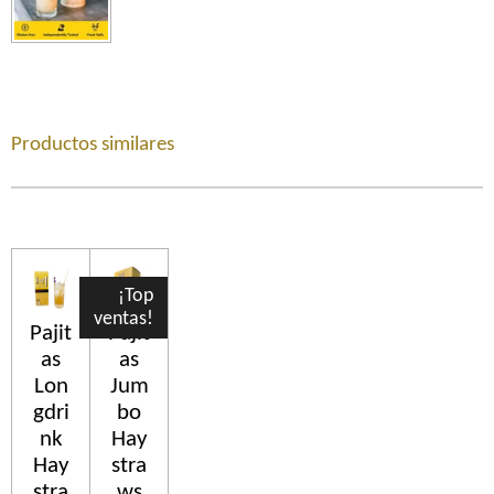
Productos similares
¡Top
ventas!
Pajit
Pajit
as
as
Lon
Jum
gdri
bo
nk
Hay
Hay
stra
stra
ws