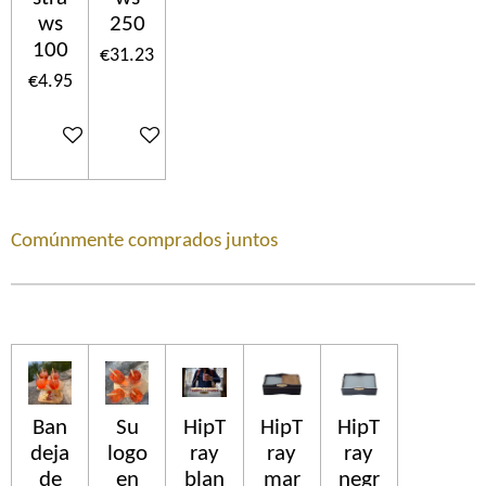
ws
250
100
€31.23
€4.95
Add to cart
Add to cart
Comúnmente comprados juntos
Ban
Su
HipT
HipT
HipT
deja
logo
ray
ray
ray
de
en
blan
mar
negr