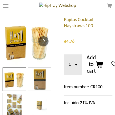
Skip
to
main
Pajitas Cocktail
content
Haystraws 100
€4.76
Add
to
cart
Item number:
CR100
Incluido 21% IVA