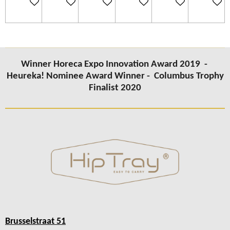
Add to cart
Add to cart
Add to cart
Add to cart
Add to cart
Add to c
Winner Horeca Expo Innovation Award 2019 -
Heureka! Nominee Award Winner -
Columbus Trophy
Finalist 2020
Brusselstraat 51