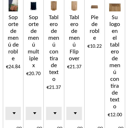
Sop
Sop
Tabl
Tabl
Pie
Su
orte
orte
ero
ero
de
logo
de
de
de
de
robl
en
men
men
men
men
e
el
ú de
ú
ú
ú
tabl
€10.22
robl
mult
con
Flip
ero
e
iple
tira
over
de
x
de
men
€24.84
€21.37
text
ú
€20.70
o
con
tira
€21.37
de
text
o
€12.00