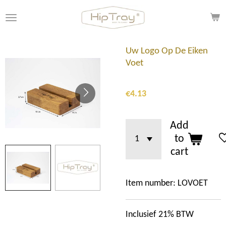
Skip
to
main
content
Uw Logo Op De Eiken
Voet
€4.13
Add
to
cart
Item number:
LOVOET
Inclusief 21% BTW