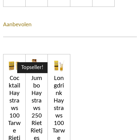
Aanbevolen
Topseller!
Coc
Jum
Lon
ktail
bo
gdri
Hay
Hay
nk
stra
stra
Hay
ws
ws
stra
100
250
ws
Tarw
Riet
100
e
Rietj
Tarw
Rietj
es
e