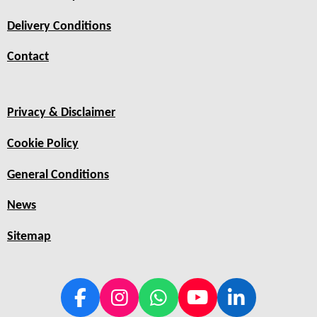
Delivery Conditions
Contact
Privacy & Disclaimer
Cookie Policy
General Conditions
News
Sitemap
F
I
W
Y
L