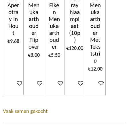
Aper
Men
Eike
ray
Men
otra
uka
n
Naa
uka
y In
arth
Men
mpl
arth
Hou
oud
uka
aat
oud
t
er
arth
(10p
er
Flip
oud
)
Met
€9.68
over
er
Teks
€120.00
tstri
€8.00
€5.50
p
€12.00
Add to cart
Add to cart
Add to cart
Add to cart
Add to cart
Vaak samen gekocht