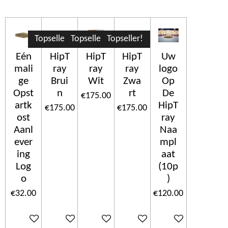
Topseller!
Topseller!
Topseller!
Eén
HipT
HipT
HipT
Uw
mali
ray
ray
ray
logo
ge
Brui
Wit
Zwa
Op
Opst
n
rt
De
€175.00
artk
HipT
€175.00
€175.00
ost
ray
Aanl
Naa
ever
mpl
ing
aat
Log
(10p
o
)
€32.00
€120.00
Add to cart
Add to cart
Add to cart
Add to cart
Add to cart