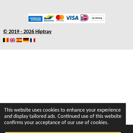
a
n
h
o
i
c
s
a
u
n
e
t
t
T
k
b
a
s
u
e
© 2019 - 2026 Hiptray
o
g
A
b
d
o
r
p
e
I
k
a
p
n
m
This website uses cookies to enhance your experience
and display tailored ads. Continued use of this website
confirms your acceptance of our use of cookies.