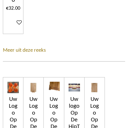
o
€32.00
Add to cart
Meer uit deze reeks
Uw
Uw
Uw
Uw
Uw
Log
Log
Log
logo
Log
o
o
o
Op
o
Op
Op
Op
De
Op
De
De
De
HipT
De