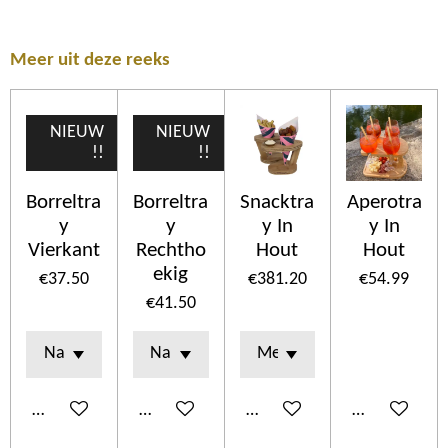
Meer uit deze reeks
NIEUW
NIEUW
!!
!!
Borreltra
Borreltra
Snacktra
Aperotra
y
y
y In
y In
Vierkant
Rechtho
Hout
Hout
ekig
€37.50
€381.20
€54.99
€41.50
Add to cart
Add to cart
Add to cart
Add to cart