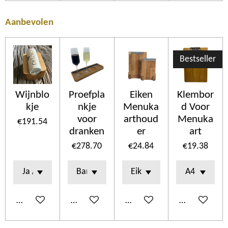
Aanbevolen
Bestseller
Wijnblo
Proefpla
Eiken
Klembor
kje
nkje
Menuka
d Voor
voor
arthoud
Menuka
€191.54
dranken
er
art
€278.70
€24.84
€19.38
Add to cart
Add to cart
Add to cart
Add to cart