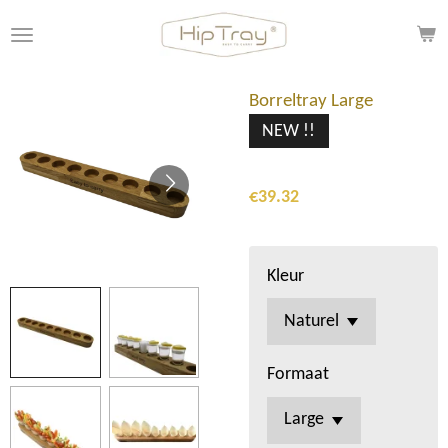
Skip
to
main
content
Borreltray Large
NEW !!
€39.32
Kleur
Formaat