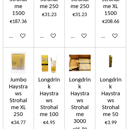
me
me 250
me 250
me XL
1500
1500
€31.23
€31.23
€187.36
€208.66
Add to cart
Add to cart
Add to cart
Add to cart
Jumbo
Longdrin
Longdrin
Longdrin
Haystra
k
k
k
ws
Haystra
Haystra
Haystra
Strohal
ws
ws
ws
me XL
Strohal
Strohal
Strohal
250
me 100
me
me 50
3000
€34.77
€4.95
€3.99