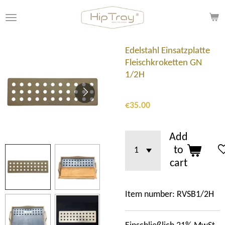
Skip
to
main
content
Edelstahl Einsatzplatte
Fleischkroketten GN
1/2H
€35.00
Add
to
cart
Item number:
RVSB1/2H