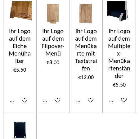
Ihr Logo
Ihr Logo
Ihr Logo
Ihr Logo
auf dem
auf dem
auf dem
auf dem
Eiche
Flipover-
Menüka
Multiple
Menüha
Menü
rte mit
x-
lter
Textstrei
Menüka
€8.00
fen
rtenstän
€5.50
der
€12.00
€5.50
Add to cart
Add to cart
Add to cart
Add to cart