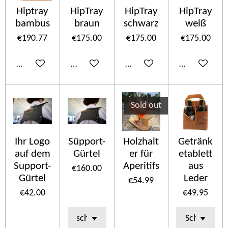
Hiptray
HipTray
HipTray
HipTray
bambus
braun
schwarz
weiß
€190.77
€175.00
€175.00
€175.00
Add to cart
Add to cart
Add to cart
Add to cart
Sold out
Ihr Logo
Süpport-
Holzhalt
Getränk
auf dem
Gürtel
er für
etablett
Support-
Aperitifs
aus
€160.00
Gürtel
Leder
€54.99
€42.00
€49.95