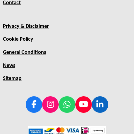
Contact
Privacy & Disclaimer
Cookie Policy
General Conditions
News
Sitemap
F
I
W
Y
L
a
n
h
o
i
c
s
a
u
n
e
t
t
T
k