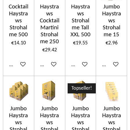
Cocktail
Haystra
Haystra
Jumbo
Haystra
ws
ws
Haystra
ws
Cocktail
Strohal
ws
Strohal
Martini
me Tall
Strohal
me 500
Strohal
XXL 500
me 15
me 250
€14.10
€19.55
€2.96
€29.42
Add to cart
Add to cart
Add to cart
Add to cart
Topseller!
Jumbo
Jumbo
Jumbo
Jumbo
Haystra
Haystra
Haystra
Haystra
ws
ws
ws
ws
Strohal
Strohal
Strohal
Strohal