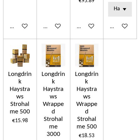
€95.89
Add to cart
Add to cart
Add to cart
Add to cart
Longdrin
Longdrin
Longdrin
k
k
k
Haystra
Haystra
Haystra
ws
ws
ws
Strohal
Wrappe
Wrappe
me 500
d
d
Strohal
Strohal
€15.98
me
me 500
3000
€18.53