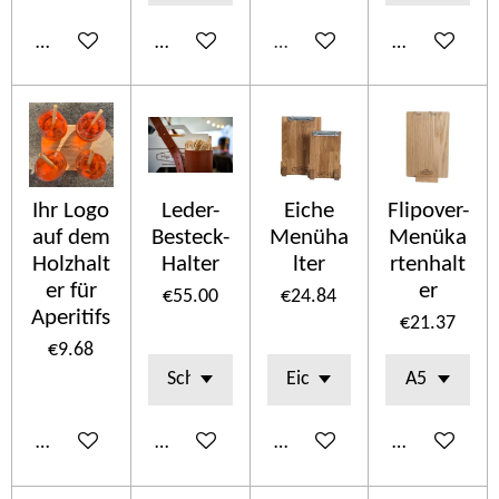
Add to cart
Add to cart
Sold out
Add to cart
Ihr Logo
Leder-
Eiche
Flipover-
auf dem
Besteck-
Menüha
Menüka
Holzhalt
Halter
lter
rtenhalt
er für
er
€55.00
€24.84
Aperitifs
€21.37
€9.68
Add to cart
See details
Add to cart
Add to cart