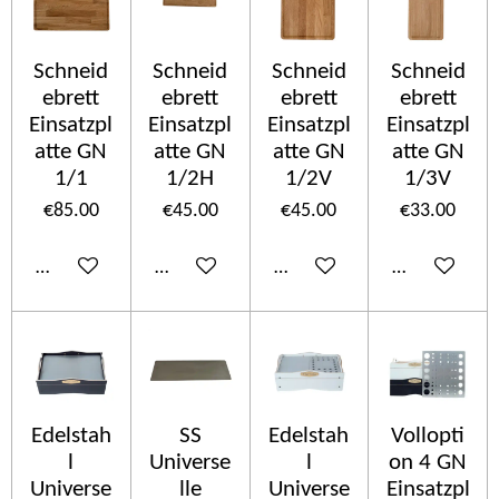
Schneid
Schneid
Schneid
Schneid
ebrett
ebrett
ebrett
ebrett
Einsatzpl
Einsatzpl
Einsatzpl
Einsatzpl
atte GN
atte GN
atte GN
atte GN
1/1
1/2H
1/2V
1/3V
€85.00
€45.00
€45.00
€33.00
Add to cart
Add to cart
Add to cart
Add to cart
Edelstah
SS
Edelstah
Vollopti
l
Universe
l
on 4 GN
Universe
lle
Universe
Einsatzpl