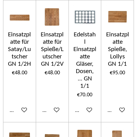
Einsatzpl
Einsatzpl
Edelstah
Einsatzpl
atte für
atte für
l
atte
Satay/Lu
Spieße/L
Einsatzpl
Spieße,
tscher
utscher
atte
Lollys
GN 1/2H
GN 1/2V
Gläser,
GN 1/1
Dosen,
€48.00
€48.00
€95.00
... GN
1/1
€70.00
Add to cart
Add to cart
Add to cart
Add to cart