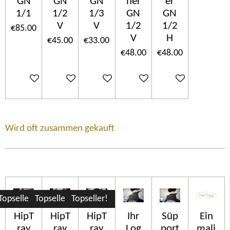
GN
GN
GN
her
er
1/1
1/2
1/3
GN
GN
V
V
1/2
1/2
€85.00
V
H
€45.00
€33.00
€48.00
€48.00
Add to cart
Add to cart
Add to cart
Add to cart
Add to cart
Wird oft zusammen gekauft
Topseller!
Topseller!
Topseller!
HipT
HipT
HipT
Ihr
Süp
Ein
ray
ray
ray
Log
port
mali