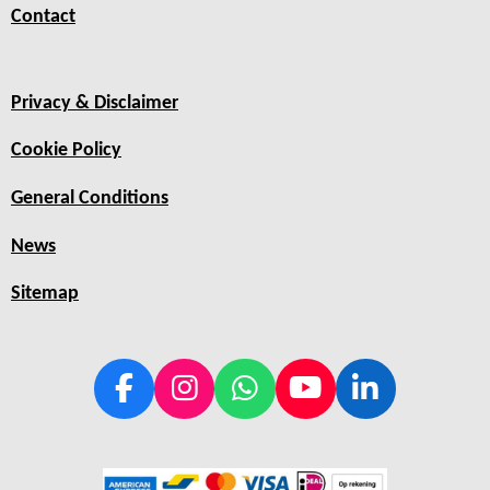
Contact
Privacy & Disclaimer
Cookie Policy
General Conditions
News
Sitemap
F
I
W
Y
L
a
n
h
o
i
c
s
a
u
n
e
t
t
T
k