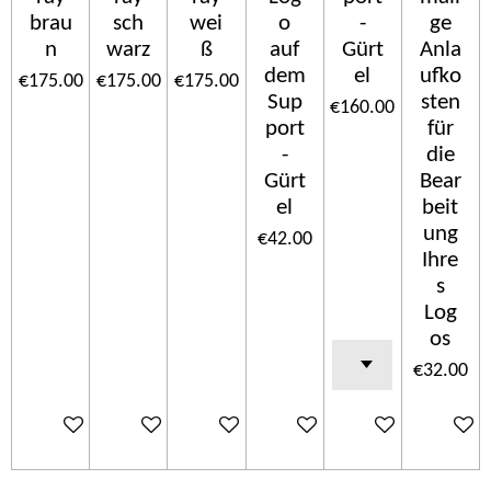
brau
sch
wei
o
-
ge
n
warz
ß
auf
Gürt
Anla
dem
el
ufko
€175.00
€175.00
€175.00
Sup
sten
€160.00
port
für
-
die
Gürt
Bear
el
beit
ung
€42.00
Ihre
s
Log
os
€32.00
Add to cart
Add to cart
Add to cart
Add to cart
Add to cart
Add to c