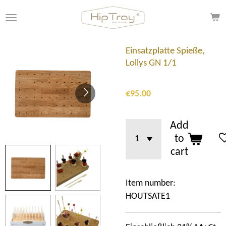
Skip
to
main
content
Einsatzplatte Spieße,
Lollys GN 1/1
€95.00
Add
to
cart
Item number:
HOUTSATE1