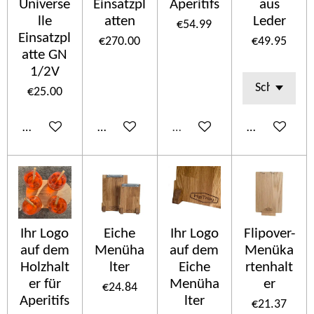
Universe
Einsatzpl
Aperitifs
aus
lle
atten
Leder
€54.99
Einsatzpl
€270.00
€49.95
atte GN
1/2V
€25.00
Add to cart
Add to cart
Sold out
Add to cart
Ihr Logo
Eiche
Ihr Logo
Flipover-
auf dem
Menüha
auf dem
Menüka
Holzhalt
lter
Eiche
rtenhalt
er für
Menüha
er
€24.84
Aperitifs
lter
€21.37