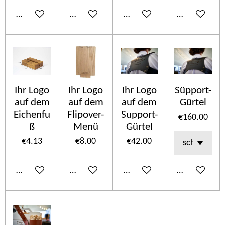
Add to cart
Add to cart
Add to cart
Add to cart
Ihr Logo
Ihr Logo
Ihr Logo
Süpport-
auf dem
auf dem
auf dem
Gürtel
Eichenfu
Flipover-
Support-
€160.00
ß
Menü
Gürtel
€4.13
€8.00
€42.00
Add to cart
Add to cart
Add to cart
Add to cart