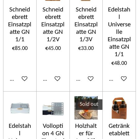
Schneid
Schneid
Schneid
Edelstah
ebrett
ebrett
ebrett
l
Einsatzpl
Einsatzpl
Einsatzpl
Universe
atte GN
atte GN
atte GN
lle
1/1
1/2V
1/3V
Einsatzpl
atte GN
€85.00
€45.00
€33.00
1/1
€48.00
Add to cart
Add to cart
Add to cart
Add to cart
Sold out
Edelstah
Vollopti
Holzhalt
Getränk
l
on 4 GN
er für
etablett