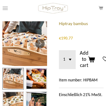
Skip
to
main
content
Hiptray bambus
€190.77
Add
to
cart
Item number:
HIPBAM
Einschließlich 21% MwSt.