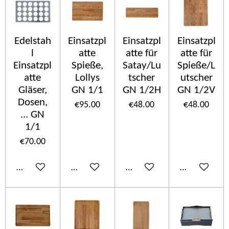
Edelstah
Einsatzpl
Einsatzpl
Einsatzpl
l
atte
atte für
atte für
Einsatzpl
Spieße,
Satay/Lu
Spieße/L
atte
Lollys
tscher
utscher
Gläser,
GN 1/1
GN 1/2H
GN 1/2V
Dosen,
€95.00
€48.00
€48.00
... GN
1/1
€70.00
Add to cart
Add to cart
Add to cart
Add to cart