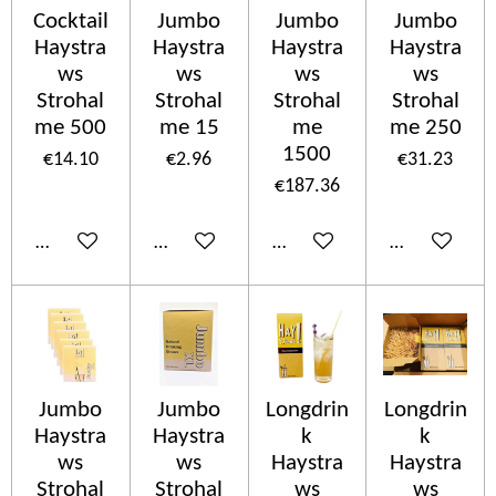
Cocktail
Jumbo
Jumbo
Jumbo
Haystra
Haystra
Haystra
Haystra
ws
ws
ws
ws
Strohal
Strohal
Strohal
Strohal
me 500
me 15
me
me 250
1500
€14.10
€2.96
€31.23
€187.36
Add to cart
Add to cart
Add to cart
Add to cart
Jumbo
Jumbo
Longdrin
Longdrin
Haystra
Haystra
k
k
ws
ws
Haystra
Haystra
Strohal
Strohal
ws
ws