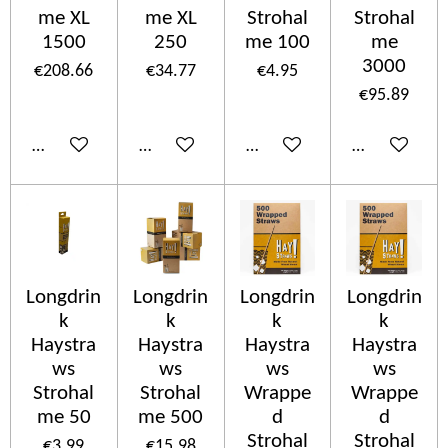
me XL
me XL
Strohal
Strohal
1500
250
me 100
me
3000
€208.66
€34.77
€4.95
€95.89
Add to cart
Add to cart
Add to cart
Add to cart
Longdrin
Longdrin
Longdrin
Longdrin
k
k
k
k
Haystra
Haystra
Haystra
Haystra
ws
ws
ws
ws
Strohal
Strohal
Wrappe
Wrappe
me 50
me 500
d
d
Strohal
Strohal
€3.99
€15.98