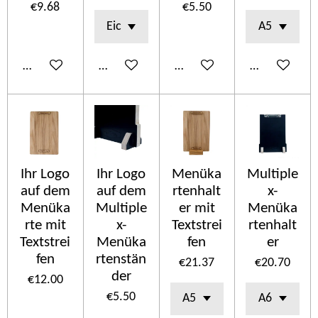
€9.68
€5.50
Add to cart
Add to cart
Add to cart
Add to cart
Ihr Logo
Ihr Logo
Menüka
Multiple
auf dem
auf dem
rtenhalt
x-
Menüka
Multiple
er mit
Menüka
rte mit
x-
Textstrei
rtenhalt
Textstrei
Menüka
fen
er
fen
rtenstän
€21.37
€20.70
der
€12.00
€5.50