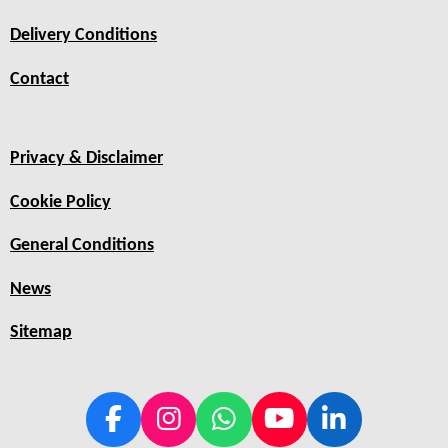
Delivery Conditions
Contact
Privacy & Disclaimer
Cookie Policy
General Conditions
News
Sitemap
F
I
W
Y
L