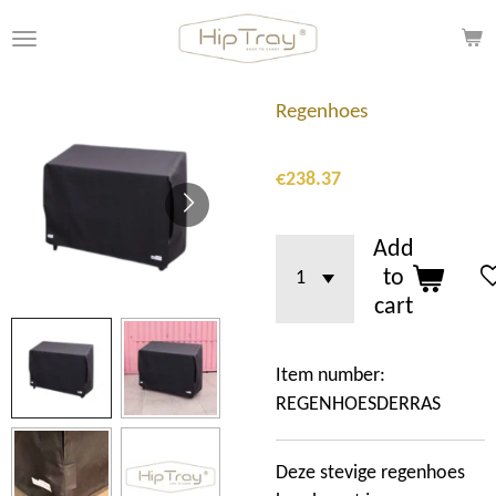
Skip
to
main
content
Regenhoes
€238.37
Add
to
cart
Item number:
REGENHOESDERRAS
Deze stevige regenhoes