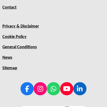
Contact
Privacy & Disclaimer
Cookie Policy
General Conditions
News
Sitemap
F
I
W
Y
L
a
n
h
o
i
c
s
a
u
n