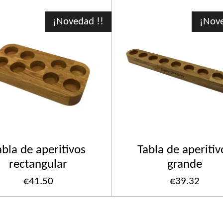
¡Novedad !!
¡Nove
abla de aperitivos
Tabla de aperitiv
rectangular
grande
€41.50
€39.32