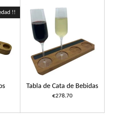
dad !!
os
Tabla de Cata de Bebidas
€278.70