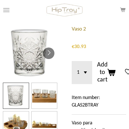
Skip
to
main
content
Vaso 2
€30.93
Add
to
cart
Item number:
GLAS2BTRAY
Vaso para