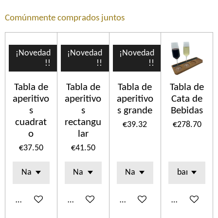
Comúnmente comprados juntos
¡Novedad
¡Novedad
¡Novedad
!!
!!
!!
Tabla de
Tabla de
Tabla de
Tabla de
aperitivo
aperitivo
aperitivo
Cata de
s
s
s grande
Bebidas
cuadrat
rectangu
€39.32
€278.70
o
lar
€37.50
€41.50
Add to cart
Add to cart
Add to cart
Add to cart