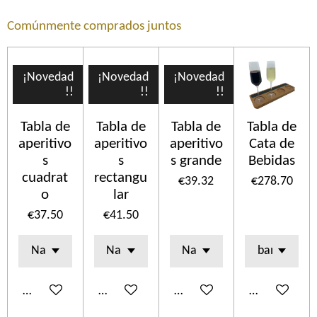
Comúnmente comprados juntos
¡Novedad
¡Novedad
¡Novedad
!!
!!
!!
Tabla de
Tabla de
Tabla de
Tabla de
aperitivo
aperitivo
aperitivo
Cata de
s
s
s grande
Bebidas
cuadrat
rectangu
€39.32
€278.70
o
lar
€37.50
€41.50
Add to cart
Add to cart
Add to cart
Add to cart