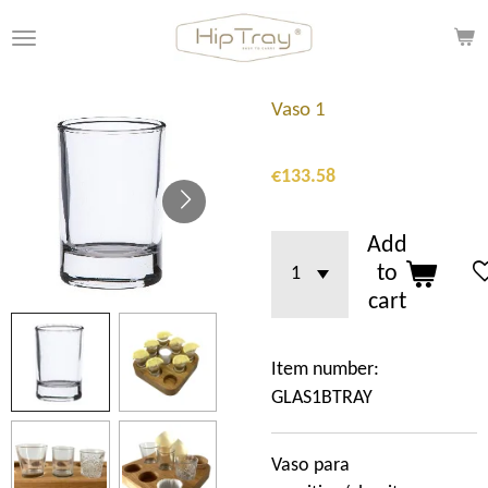
Skip
to
main
content
Vaso 1
€133.58
Add
to
cart
Item number:
GLAS1BTRAY
Vaso para