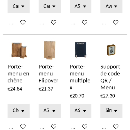
Add to cart
Add to cart
Add to cart
Add to cart
Porte-
Porte-
Porte-
Support
menu en
menu
menu
de code
chêne
Flipover
multiple
QR /
x
Menu
€24.84
€21.37
€20.70
€27.30
Add to cart
Add to cart
Add to cart
Add to cart