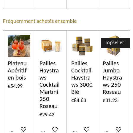
Fréquemment achetés ensemble
Topseller!
Plateau
Pailles
Pailles
Pailles
Apéritif
Haystra
Cocktail
Jumbo
en bois
ws
Haystra
Haystra
Cocktail
ws 3000
ws 250
€54.99
Martini
Blé
Roseau
250
€84.63
€31.23
Roseau
€29.42
Add to cart
Add to cart
Add to cart
Add to cart