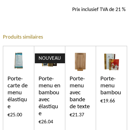
Prix inclusief TVA de 21 %
Produits similaires
NOUVEAU
Porte-
Porte-
Porte-
Porte-
carte de
menu en
menu
menu
menu
bambou
avec
bambou
élastiqu
avec
bande
€19.66
e
élastiqu
de texte
e
€25.00
€21.37
€26.04