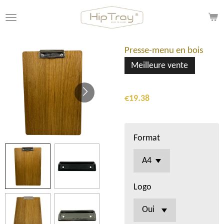
Skip
to
main
content
Presse-menu en bois
Meilleure vente
€19.38
Format
Logo