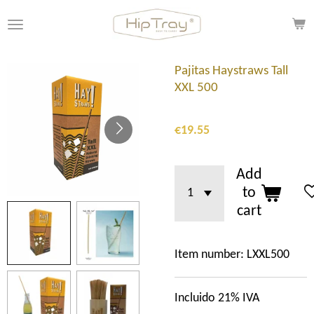
Skip
to
main
content
Pajitas Haystraws Tall
XXL 500
€19.55
Add
to
cart
Item number:
LXXL500
Incluido 21% IVA