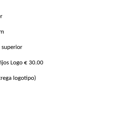
r
mm
e superior
fijos Logo € 30.00
rega logotipo)