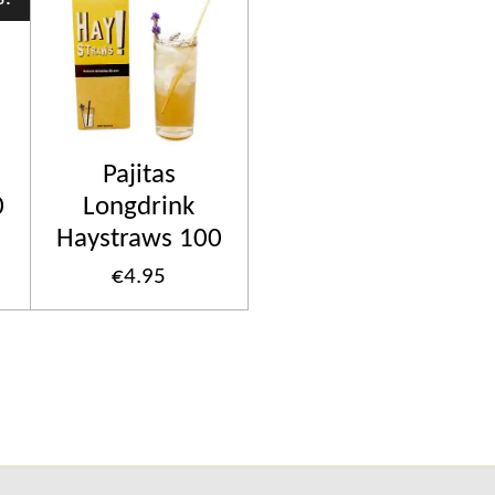
Pajitas
0
Longdrink
Haystraws 100
€4.95