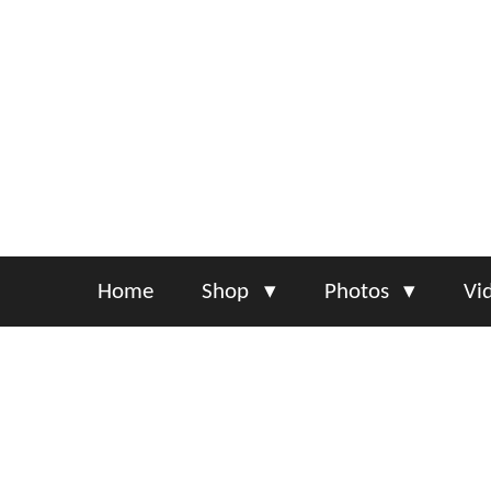
Skip
to
main
content
Home
Shop
Photos
Vi